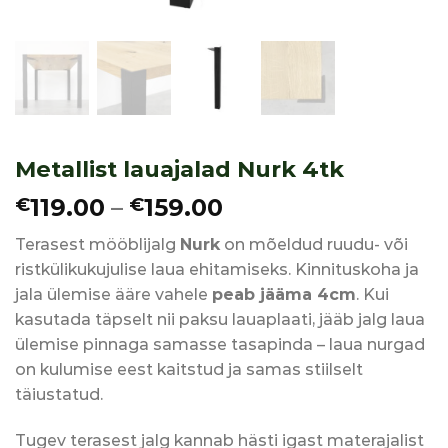
Metallist lauajalad Nurk 4tk
Price
119.00
–
159.00
€
€
range:
Terasest mööblijalg
Nurk
on mõeldud ruudu- või
€119.00
ristkülikukujulise laua ehitamiseks. Kinnituskoha ja
through
jala ülemise ääre vahele
peab jääma 4cm
. Kui
€159.00
kasutada täpselt nii paksu lauaplaati, jääb jalg laua
ülemise pinnaga samasse tasapinda – laua nurgad
on kulumise eest kaitstud ja samas stiilselt
täiustatud.
Tugev terasest jalg kannab hästi igast materajalist