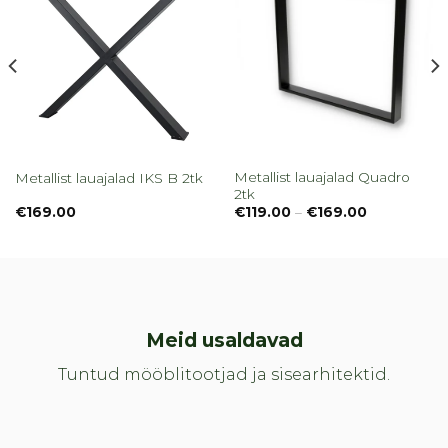
Metallist lauajalad Quadro
Metallist lauajalad IKS B 2tk
2tk
Price
€
169.00
€
119.00
–
€
169.00
range:
€119.00
through
€169.00
Meid usaldavad
Tuntud mööblitootjad ja sisearhitektid.