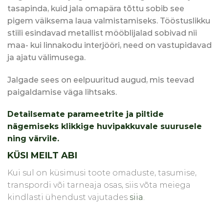
tasapinda, kuid jala omapära tõttu sobib see
pigem väiksema laua valmistamiseks. Tööstuslikku
stiili esindavad metallist mööblijalad sobivad nii
maa- kui linnakodu interjööri, need on vastupidavad
ja ajatu välimusega.
Jalgade sees on eelpuuritud augud, mis teevad
paigaldamise väga lihtsaks.
Detailsemate parameetrite ja piltide
nägemiseks klikkige huvipakkuvale suurusele
ning värvile.
‌KÜSI MEILT ABI
Kui sul on küsimusi toote omaduste, tasumise,
transpordi või tarneaja osas, siis võta meiega
kindlasti ühendust vajutades
siia
.