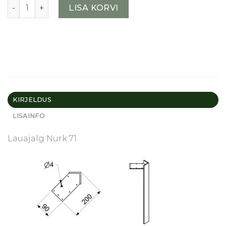
Metallist lauajalad Nurk 4tk kogus
LISA KORVI
KIRJELDUS
LISAINFO
Lauajalg Nurk 71