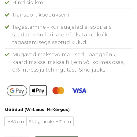
Hind sis. km
Transport koduukseni
Tagastamine - kui lauajalad ei sobi, siis
saadame kulleri järele ja katame kõik
tagastamisega seotud kulud
Mugavad maksevõimalused - pangalink,
kaardimakse, maksa hiljem või kolmes osas,
0% intress ja tehingutasu Sinu jaoks
Mõõdud (W=Laius, H=Kõrgus)
H45 cm
Söögilauale H71 cm