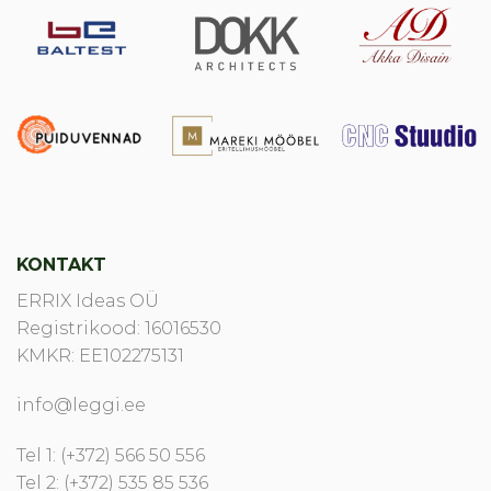
KONTAKT
ERRIX Ideas OÜ
Registrikood: 16016530
KMKR: EE102275131
info@leggi.ee
Tel 1: (+372) 566 50 556
Tel 2: (+372) 535 85 536