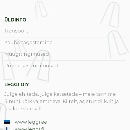
ÜLDINFO
Transport
Kauba tagastamine
Müügitingimused
Privaatsustingimused
LEGGI DIY
Julge ehitada, julge katsetada – meie tarnime
Sinuni kõik vajamineva. Kiirelt, asjatundlikult ja
usaldusväärselt.
www.leggi.ee
www.leggi.fi