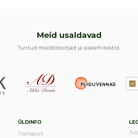
Meid usaldavad
Tuntud mööblitootjad ja sisearhitektid.
ÜLDINFO
LEG
Jul
Transport