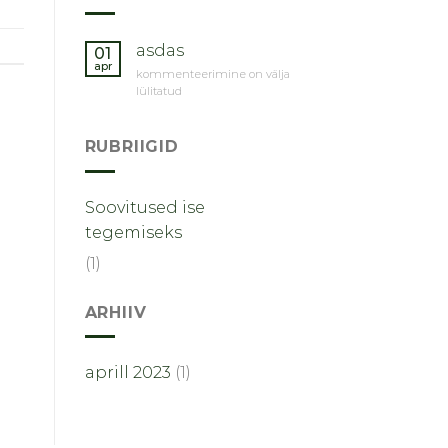
asdas
01
apr
asdas
kommenteerimine on välja
lülitatud
RUBRIIGID
Soovitused ise
tegemiseks
(1)
ARHIIV
aprill 2023
(1)