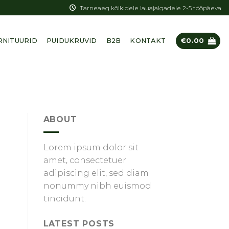
Tarneaeg kõikidele lauajalgadele 2-5 tööpäeva
RNITUURID
PUIDUKRUVID
B2B
KONTAKT
€
0.00
ABOUT
Lorem ipsum dolor sit
amet, consectetuer
adipiscing elit, sed diam
nonummy nibh euismod
tincidunt.
LATEST POSTS