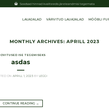
Soodsad hinnad kvaliteedis järeleandmisi tegemata
LAUAJALAD
VÄRVITUD LAUAJALAD
MÖÖBLI FU
MONTHLY ARCHIVES:
APRILL 2023
OVITUSED ISE TEGEMISEKS
asdas
STED ON
APRILL 1, 2023
BY
LEGGI
CONTINUE READING
→